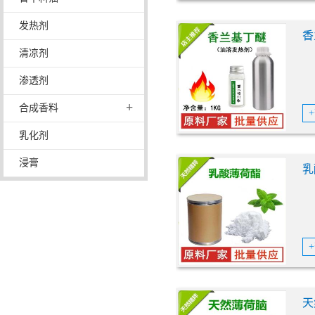
发热剂
香
清凉剂
渗透剂
+
合成香料
乳化剂
浸膏
乳
天