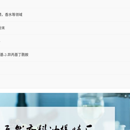
精，香水等领域
粉末
4
三甲基-2-异丙基丁酰胺