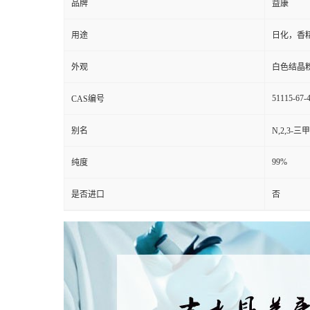
品牌
益康
用途
日化，香
外观
白色结晶
51115-67-
CAS编号
别名
N,2,3-
99%
纯度
是否进口
否