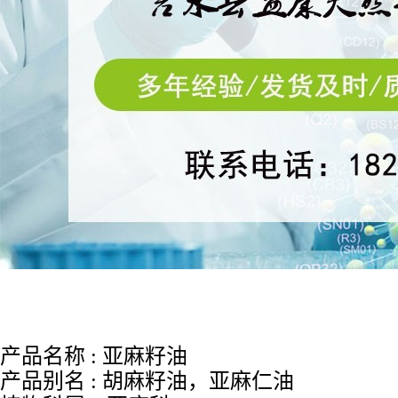
产品名称
: 亚麻籽油
产品别名
: 胡麻籽油，亚麻仁油