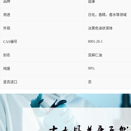
品牌
益康
用途
日化，香精，香水等领域
外观
淡黄色油状液体
8001-26-1
CAS编号
别名
亚麻仁油
99%
纯度
是否进口
否