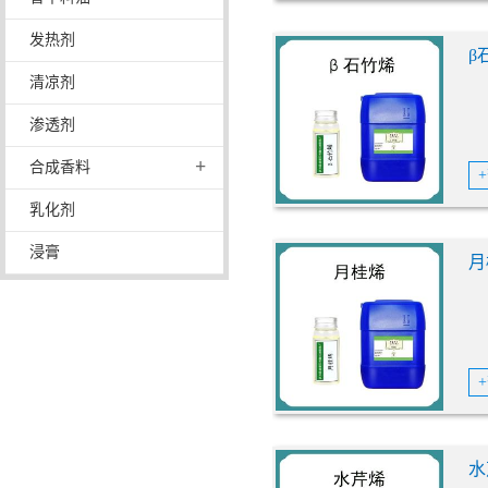
发热剂
β
清凉剂
渗透剂
+
合成香料
乳化剂
浸膏
月
水