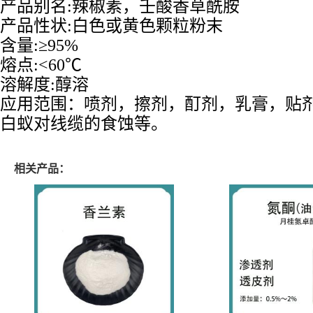
产品别名:辣椒素，壬酸香草酰胺
产品性状:白色或黄色颗粒粉末
含量:≥95%
熔点:<60℃
溶解度:醇溶
应用范围：喷剂，擦剂，酊剂，乳膏，贴
白蚁对线缆的食蚀等。
相关产品：