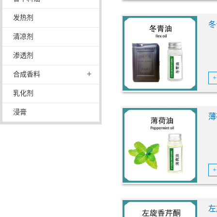
发热剂
冬
清凉剂
渗透剂
+
合成香料
乳化剂
浸膏
薄
左