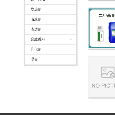
发热剂
清凉剂
渗透剂
+
合成香料
乳化剂
浸膏