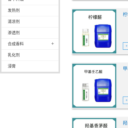
发热剂
柠
清凉剂
渗透剂
+
合成香料
乳化剂
浸膏
甲
羟