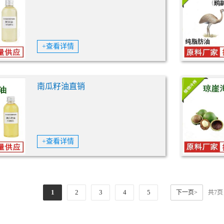
+查看详情
南瓜籽油直销
+查看详情
1
2
3
4
5
下一页>
共7