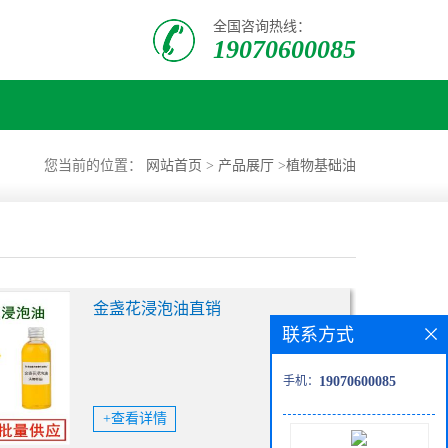
全国咨询热线：
19070600085
您当前的位置：
网站首页
>
产品展厅
>
植物基础油
金盏花浸泡油直销
联系方式
手机：
19070600085
+查看详情