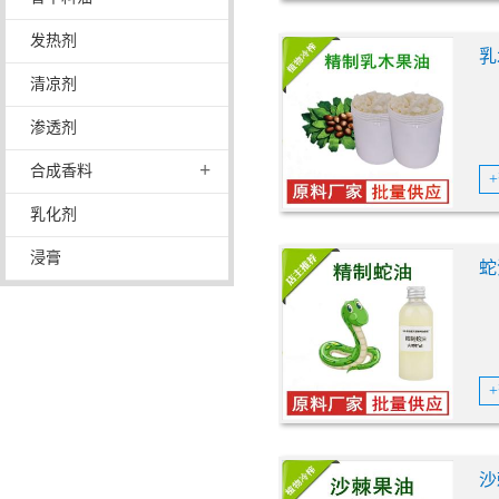
发热剂
乳
清凉剂
渗透剂
+
合成香料
乳化剂
浸膏
蛇
沙