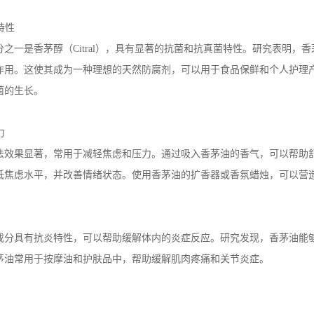
特性
之一是香茅醇（Citral），具有显著的抗菌和抗真菌特性。研究表明
作用。这使其成为一种理想的天然防腐剂，可以用于食品保鲜和个人护理
菌的生长。
力
法效果显著，常用于减轻焦虑和压力。通过吸入香茅油的香气，可以帮助
低焦虑水平，并改善情绪状态。使用香茅油的扩香器或香氛蜡烛，可以营
成分具有抗炎特性，可以帮助缓解体内的炎症反应。研究发现，香茅油能
茅油常用于按摩油和护肤品中，帮助缓解肌肉疼痛和关节炎症。