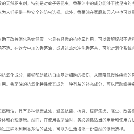
效的天然驱虫剂，特别是对蚊子等昆虫。香茅油中的成分能够干扰昆虫的
以为人们提供一种安全的防虫选择。此外，香茅油在家庭和园艺中也可以
有助于改善消化系统健康。它具有轻微的抗痉挛作用，可以缓解腹部不适
肠不适。在饮食中加入香茅油，或通过热水冲泡香茅茶，可能对消化系统
的抗氧化成分，能够帮助抵抗自由基对细胞的损伤，从而降低慢性疾病的
作用。香茅油的抗氧化特性使其成为一种有益的补充成分，可以帮助维持
天然精油，具有多种健康益处，涵盖抗菌、抗炎、缓解焦虑、驱虫、改善
身体和心理健康。然而，在使用香茅油时，务必遵循适当的用量和使用方
通过正确地利用香茅油的益处，可以为生活增添一份自然的健康选择。