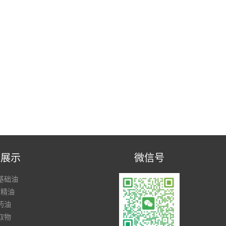
品展示
微信号
基础油
方精油
药油
取物