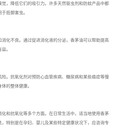
嗅觉，降低它们的吸引力。许多天然驱虫剂和防蚊产品中都
用于抵御害虫。
和消化不良。通过促进消化液的分泌，香茅油可以帮助提高
有益。
风险。抗氧化剂对预防心血管疾病、糖尿病和某些癌症等慢
身体的整体健康。
消化和抗氧化等多个方面。在日常生活中，适当地使用香茅
法，特别是在孕妇、婴儿及某些特定健康状况下，应咨询专