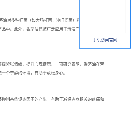
，香茅油对多种细菌（如大肠杆菌、沙门氏菌）和真菌（如酵
产品中。此外，香茅油还被广泛应用于清洁产品中，帮助抑
手机访问官网
舒缓紧张情绪，提升心理健康。一项研究表明，香茅油在芳
造一个宁静的环境，有助于放松身心。
够抑制某些促炎因子的产生，有助于减轻炎症相关的疼痛和