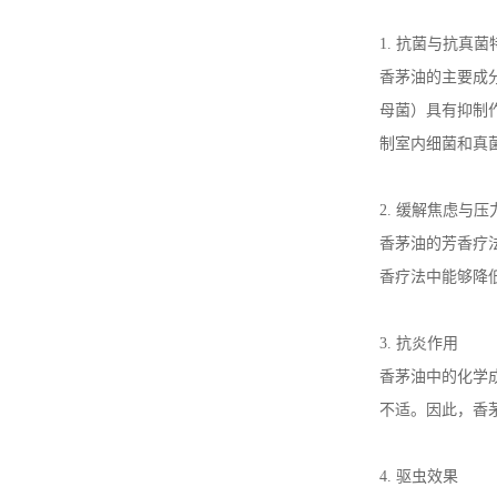
1. 抗菌与抗真菌
香茅油的主要成分
母菌）具有抑制
制室内细菌和真
2. 缓解焦虑与压
香茅油的芳香疗
香疗法中能够降
3. 抗炎作用
香茅油中的化学
不适。因此，香
4. 驱虫效果