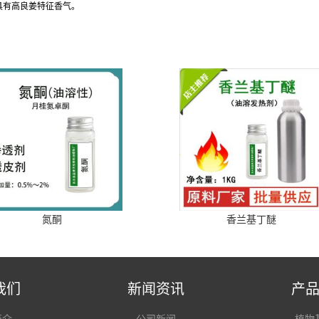
具有
高良姜特征
香气。
氮酮
香兰基丁醚
我们
新闻资讯
产