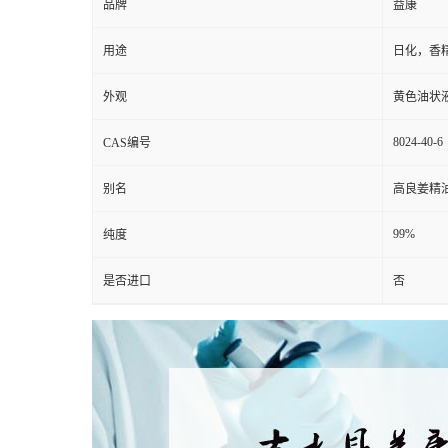
品牌
益康
用途
日化，香
外观
黄色油状
8024-40-6
CAS编号
别名
高良姜精
99%
纯度
是否进口
否