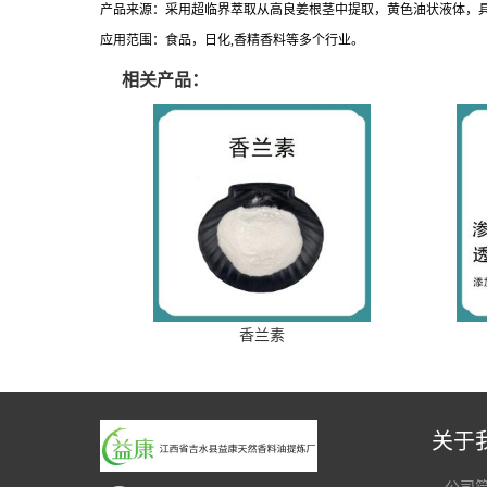
产品来源：采
用
超临界萃取
从
高良姜根茎中
提取
，
黄色油状
液体，
应用范围：食品，日
化
,香精香料
等多个行业。
相关产品：
香兰素
关于