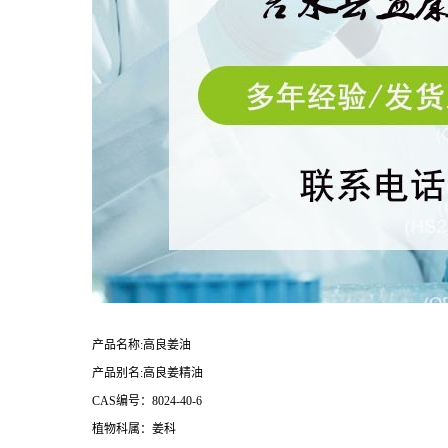
产品
名称
:
高良姜油
产品别名:高良姜精油
CAS编号：8024-40-6
植物科属：姜
科