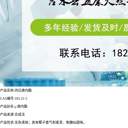
产品名称
:
丙位庚内酯
CAS编号:
105-21-5
产品别名
:
γ-庚内酯
产品来源:合成法
产品性状:无色液体；具有椰子香气和麦芽、焦糖似甜味。