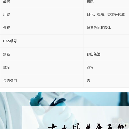
品牌
益康
用途
日化，香精，香水等领域
外观
淡黄色油状液体
CAS编号
别名
野山茶油
99%
纯度
是否进口
否