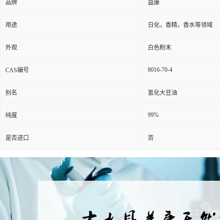
品牌
益康
用途
日化，香精，香水等领域
外观
白色粉末
8016-70-4
CAS编号
别名
氢化大豆油
99%
纯度
是否进口
否