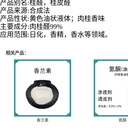
产品别名
:
桂醛，桂皮醛
产品来源
:
合成法
产品性状
:
黄色油状液体；肉桂香味
主要成分
:
肉桂醛
9
9
%
应用范围
:
日化，香精，香水等领域。
相关产品：
香兰素
氮酮