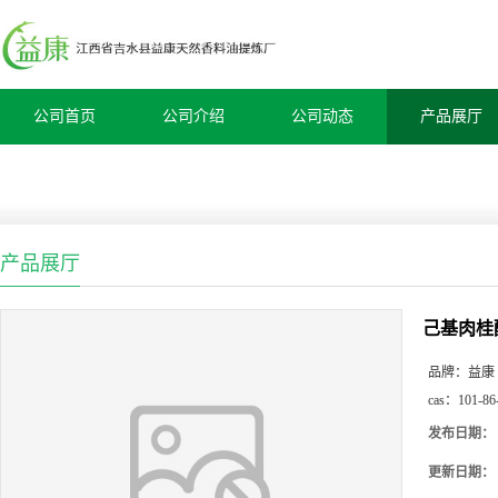
公司首页
公司介绍
公司动态
产品展厅
产品展厅
己基肉桂
品牌：
益康
cas：
101-86
发布日期：
更新日期：