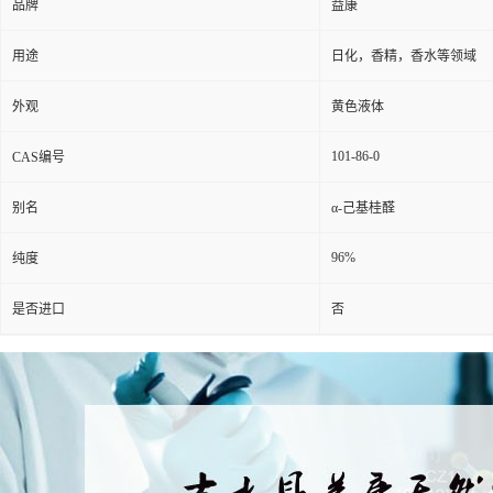
品牌
益康
用途
日化，香精，香水等领域
外观
黄色液体
101-86-0
CAS编号
别名
α-己基桂醛
96%
纯度
是否进口
否