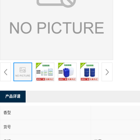
产品详请
香型
货号